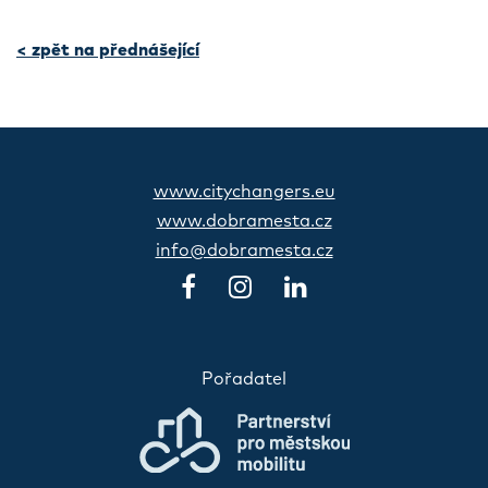
< zpět na přednášející
www.citychangers.eu
www.dobramesta.cz
info@dobramesta.cz
Pořadatel