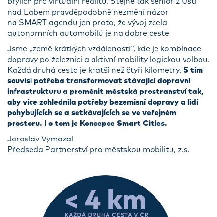
brýlích pro virtuální realitu. Stejně tak senior z Ústí
nad Labem pravděpodobně nezmění názor
na SMART agendu jen proto, že vývoj zcela
autonomních automobilů je na dobré cestě.
Jsme „země krátkých vzdáleností“, kde je kombinace
dopravy po železnici a aktivní mobility logickou volbou.
Každá druhá cesta je kratší než čtyři kilometry.
S tím
souvisí potřeba transformovat stávající dopravní
infrastrukturu a proměnit městská prostranství tak,
aby více zohlednila potřeby bezemisní dopravy a lidí
pohybujících se a setkávajících se ve veřejném
prostoru. I o tom je Koncepce Smart Cities.
Jaroslav Vymazal
Předseda Partnerství pro městskou mobilitu, z.s.