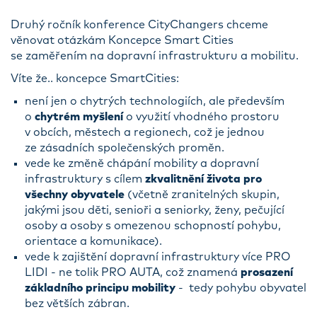
Druhý ročník konference CityChangers chceme
věnovat otázkám Koncepce Smart Cities
se zaměřením na dopravní infrastrukturu a mobilitu.
Víte že.. koncepce SmartCities:
není jen o chytrých technologiích, ale především
o
chytrém myšlení
o využití vhodného prostoru
v obcích, městech a regionech, což je jednou
ze zásadních společenských proměn.
vede ke změně chápání mobility a dopravní
infrastruktury s cílem
zkvalitnění života pro
všechny obyvatele
(včetně zranitelných skupin,
jakými jsou děti, senioři a seniorky, ženy, pečující
osoby a osoby s omezenou schopností pohybu,
orientace a komunikace).
vede k zajištění dopravní infrastruktury více PRO
LIDI - ne tolik PRO AUTA, což znamená
prosazení
základního principu mobility
- tedy pohybu obyvatel
bez větších zábran.