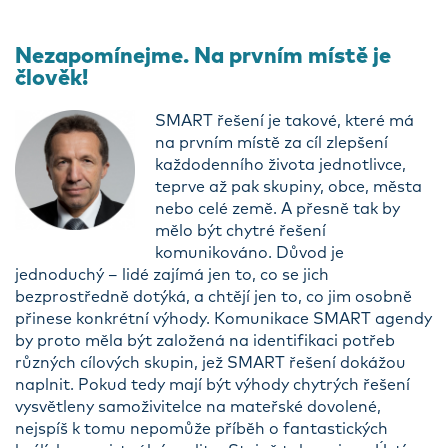
Nezapomínejme. Na prvním místě je
člověk!
SMART řešení je takové, které má
na prvním místě za cíl zlepšení
každodenního života jednotlivce,
teprve až pak skupiny, obce, města
nebo celé země. A přesně tak by
mělo být chytré řešení
komunikováno. Důvod je
jednoduchý – lidé zajímá jen to, co se jich
bezprostředně dotýká, a chtějí jen to, co jim osobně
přinese konkrétní výhody. Komunikace SMART agendy
by proto měla být založená na identifikaci potřeb
různých cílových skupin, jež SMART řešení dokážou
naplnit. Pokud tedy mají být výhody chytrých řešení
vysvětleny samoživitelce na mateřské dovolené,
nejspíš k tomu nepomůže příběh o fantastických